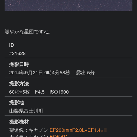
賑やかな星団ですね。
ID
#21628
撮影日時
2014年9月21日 0時4分58秒
露出 5分
撮影方法
60秒×5枚 F4.5 ISO1600
撮影地
山梨県富士川町
撮影機材
望遠鏡：キヤノン
EF200mmF2.8L+EF1.4×Ⅲ
カメラ：キヤノン
EOS 6D