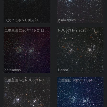
天文バカボン町田支部
y.kawaguchi
二重星団 2025年11月21日
NGC869 h-χ(20251111)
garakabao
Handa
二重星団 h-χ NGC869 NGC884 ペルセウス座
二重星団 2025年11月10日