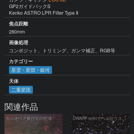
GP2ガイドパックS

Kenko ASTRO LPR Filter Type Ⅱ
焦点距離
280mm
画像処理
コンポジット、トリミング、ガンマ補正、RGB等
カテゴリー
星雲・星団・銀河
天体
二重星団
関連作品
カシオペア座付近の空域 260720
DWARF-miniでペルセウス座の二重星団