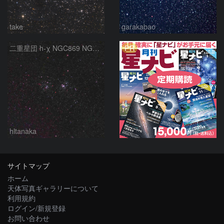
take
garakabao
PR
二重星団 h-χ NGC869 NGC884 ペルセウス座
hltanaka
サイトマップ
ホーム
天体写真ギャラリーについて
利用規約
ログイン/新規登録
お問い合わせ