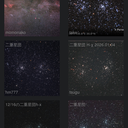
momonako
take
二重星団
二重星団 H-χ 2026.01.04
hm777
tsugu
12/16の二重星団h-x
二重星団