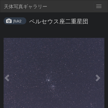
天体写真ギャラリー
Togg
navig
ペルセウス座二重星団
jfuk2