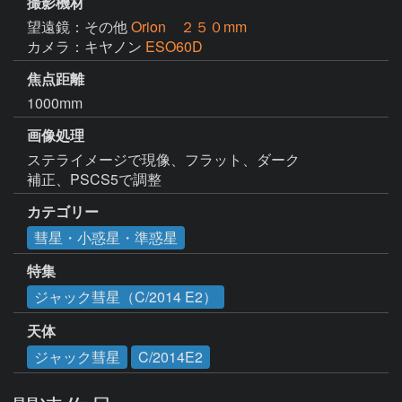
撮影機材
望遠鏡：その他
Orion ２５０mm
カメラ：キヤノン
ESO60D
焦点距離
1000mm
画像処理
ステライメージで現像、フラット、ダーク

補正、PSCS5で調整
カテゴリー
彗星・小惑星・準惑星
特集
ジャック彗星（C/2014 E2）
天体
ジャック彗星
C/2014E2