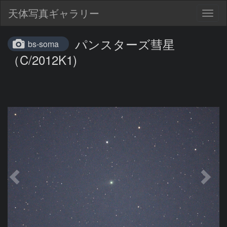
天体写真ギャラリー
Togg
navig
パンスターズ彗星
bs-soma
（C/2012K1)