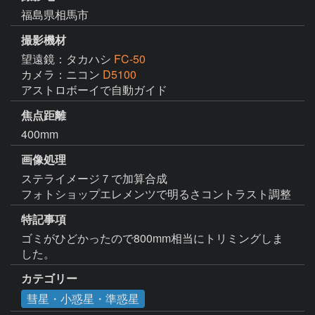
福島県相馬市
撮影機材
望遠鏡：タカハシ
FC-50
カメラ：ニコン
D5100
アストロボーイで自動ガイド
焦点距離
400mm
画像処理
ステライメージ７で加算合成

特記事項
ゴミがひどかったので800mm相当にトリミングしま
した。
カテゴリー
彗星・小惑星・準惑星