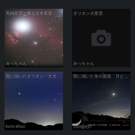
馬頭星雲と燃える木星雲
オリオン大星雲
みっちゃん
みっちゃん
西に傾いたオリオン・大犬 (2026/04/21)
西に傾いた冬の星座 月と金星＆木星
kuro-shuu
Condor57