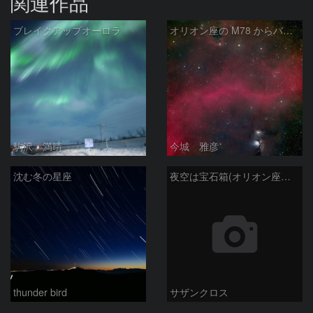
関連作品
ブレイクアップオーロラ
オリオン座の M78 からバーナードループをまたいで LDN1622あたり
駒沢 満晴
今城 雅彦
沈む冬の星座
夜空は宝石箱(オリオン座大星雲 M42) Seestar50
thunder bird
サザンクロス