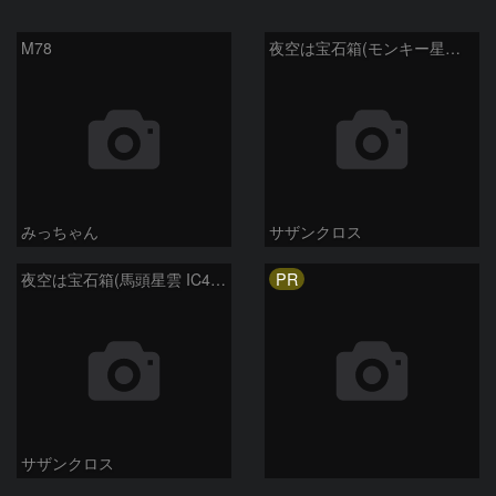
M78
夜空は宝石箱(モンキー星雲 NGC2174) Seestar50
みっちゃん
サザンクロス
PR
夜空は宝石箱(馬頭星雲 IC434) Seestar50
サザンクロス