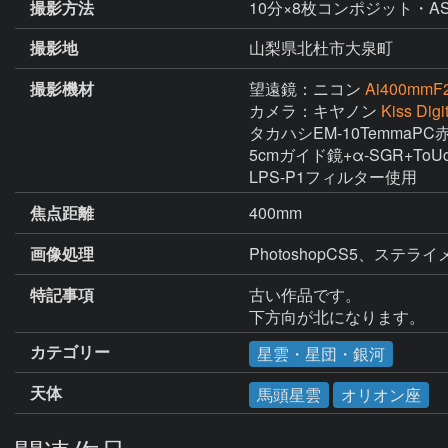
撮影方法
10分×8枚コンポジット・ASA
撮影地
山梨県北杜市大泉町
撮影機材
望遠鏡：ニコン
Ai400mmF
カメラ：キヤノン
Kiss Di
タカハシEM-10TemmaPC赤
5cmガイド鏡+α-SGR+ToU
LPS-P1フィルター使用
焦点距離
400mm
画像処理
特記事項
古い作品です。

下方向が北になります。
カテゴリー
星雲・星団・銀河
天体
馬頭星雲
オリオン座