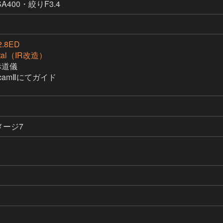
400・絞りF3.4
2.8ED
gital（IR改造）
道儀

camⅡにてガイド
