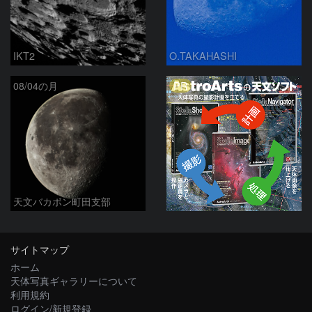
IKT2
O.TAKAHASHI
PR
08/04の月
天文バカボン町田支部
サイトマップ
ホーム
天体写真ギャラリーについて
利用規約
ログイン/新規登録