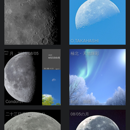
かあ
O.TAKAHASHI
「月」2026/08/05
極北・天地輝彩
Condor57
駒沢 満晴
二十三日月(月齢21.4)
08/05の月