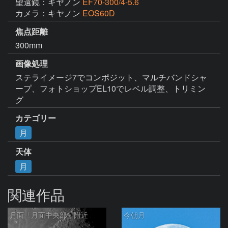
望遠鏡：キヤノン
EF70-300/4-5.6
カメラ：キヤノン
EOS60D
焦点距離
300mm
画像処理
ステライメージ7でコンポジット、マルチバンドシャ
ープ、フォトショップEL10でレベル調整、トリミン
グ
カテゴリー
月
天体
月
関連作品
月面「月面中央部」附近
今朝月