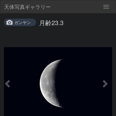
天体写真ギャラリー
Togg
navig
月齢23.3
ガンヤン