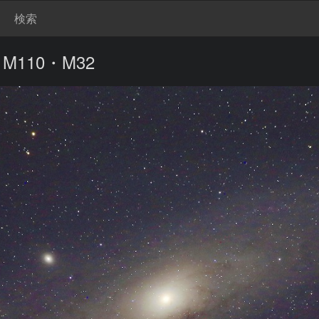
検索
110・M32