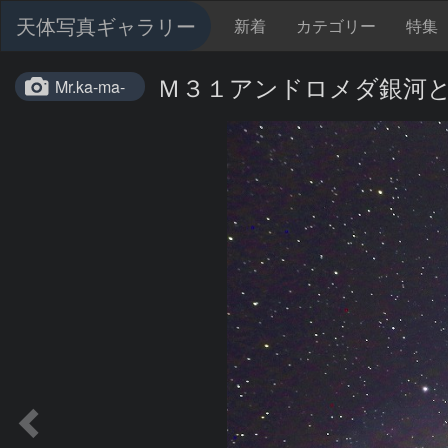
天体写真ギャラリー
新着
カテゴリー
特集
Ｍ３１アンドロメダ銀河とM
Mr.ka-ma-