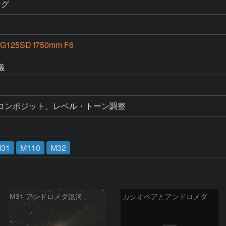
ング
G125SD f750mm F6
儀
コンポジット、レベル・トーン調整
31
M110
M32
M31 アンドロメダ銀河
カシオペアとアンドロメダ