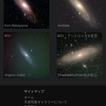
Ken.Nakayama
medaka
M31
M31 アンドロメダ大星雲
shigeru maita
ShadowMountain改め影山
サイトマップ
ホーム
天体写真ギャラリーについて