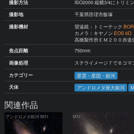
撮影方法
ISO2000 縦横3/4にトリミ
撮影地
千葉県匝瑳市飯塚
撮影機材
望遠鏡：トミーテック
BOR
カメラ：キヤノン
EOS 6D
高橋製作所ＥＭ２００赤道
焦点距離
750mm
画像処理
ステライメージ７で６コマ
カテゴリー
星雲・星団・銀河
天体
アンドロメダ座大銀河
M
関連作品
アンドロメダ銀河 M31
M31