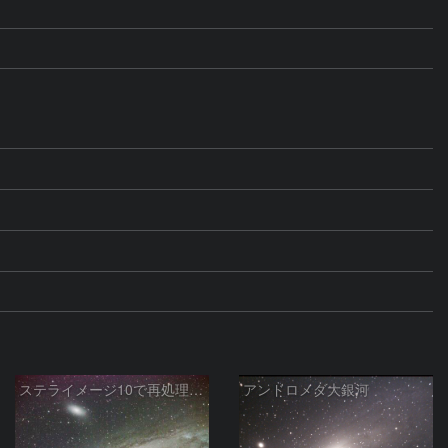
ステライメージ10で再処理したM31
アンドロメダ大銀河