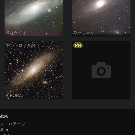
Ｓなかやま
みっちゃん
PR
アンドロメダ銀河
K.KOBA
llow
ストロアーツ
itter