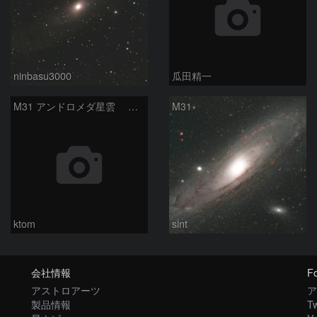
ninbasu3000
瓜田精一
M31 アンドロメダ星雲 2026-1-14
M31
ktom
sint
会社情報
Fo
アストロアーツ
ア
製品情報
Tw