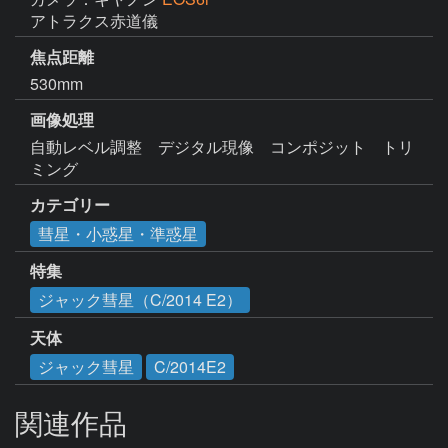
アトラクス赤道儀
焦点距離
530mm
画像処理
自動レベル調整　デジタル現像　コンポジット　トリ
ミング
カテゴリー
彗星・小惑星・準惑星
特集
ジャック彗星（C/2014 E2）
天体
ジャック彗星
C/2014E2
関連作品