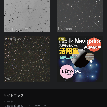
モンドシャルナ
kem.kem
PR
10/12宵C/2015F4
PbO
サイトマップ
ホーム
天体写真ギャラリーについて