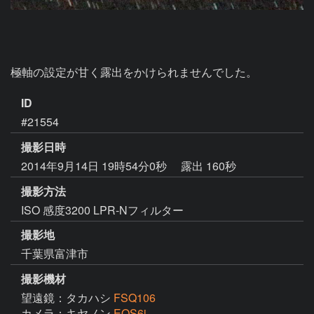
極軸の設定が甘く露出をかけられませんでした。
ID
#21554
撮影日時
2014年9月14日 19時54分0秒
露出 160秒
撮影方法
ISO 感度3200 LPR-Nフィルター
撮影地
千葉県富津市
撮影機材
望遠鏡：タカハシ
FSQ106
カメラ：キヤノン
EOS6i