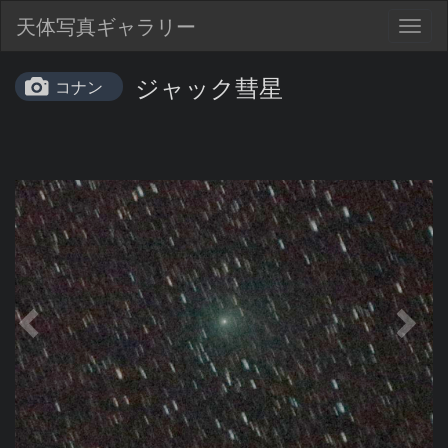
天体写真ギャラリー
Togg
navig
ジャック彗星
コナン