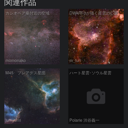
関連作品
カシオペア座付近の空域 260720
DWARF3が描く星雲の心臓
momonako
m_furi
M45 プレアデス星団
ハート星雲･ソウル星雲
jun-yumi
Polarie 渋谷義一