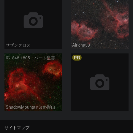
サザンクロス
Alricha33
PR
IC1848.1805 ハート星雲、胎児星雲
ShadowMountain改め影山
サイトマップ