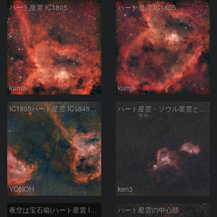
ハート星雲 IC1805
ハート星雲 IC1805
kuma-
kuma-
IC1805ハート星雲 IC1848ソウル星雲
ハート星雲・ソウル星雲とその周辺
YONOH
ken3
夜空は宝石箱(ハート星雲 IC1805) Seestar50
ハート星雲の中心部