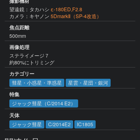
撮影機材
望遠鏡：タカハシ
ε-180ED,F2.8
カメラ：キヤノン
5DmarkⅡ（SP-4改造）
焦点距離
500mm
画像処理
ステライメージ７

約80%にトリミング
カテゴリー
彗星・小惑星・準惑星
星雲・星団・銀河
特集
ジャック彗星（C/2014 E2）
天体
ジャック彗星
C/2014E2
IC1805