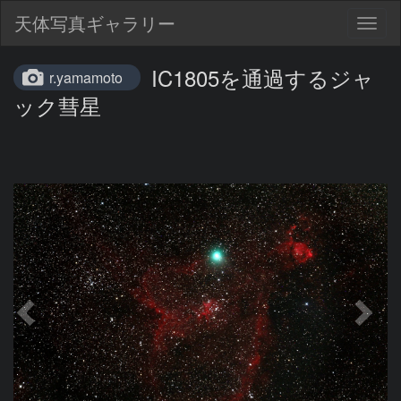
天体写真ギャラリー
Togg
navig
IC1805を通過するジャ
r.yamamoto
ック彗星