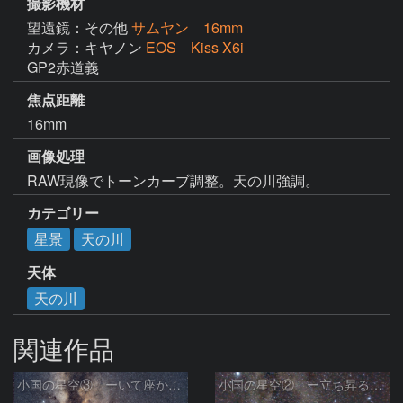
撮影機材
望遠鏡：その他
サムヤン 16mm
カメラ：キヤノン
EOS Kiss X6i
GP2赤道義
焦点距離
16mm
画像処理
RAW現像でトーンカーブ調整。天の川強調。
カテゴリー
星景
天の川
天体
天の川
関連作品
小国の星空③ ーいて座からわし座にかけての銀河ー
小国の星空② ー立ち昇る天の川ー