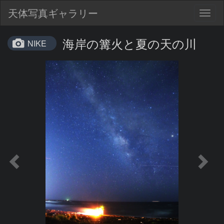
天体写真ギャラリー
Togg
navig
海岸の篝火と夏の天の川
NIKE