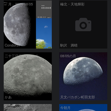
「月」2026/08/05
極北・天地輝彩
Condor57
駒沢 満晴
二十三日月(月齢21.4)
08/05の月
かあ
天文バカボン町田支部
Moon 2026-08-04
今朝月