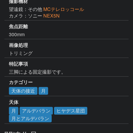
撮影機材
望遠鏡：その他
MCテレロッコール
カメラ：ソニー
NEX5N
焦点距離
300mm
画像処理
トリミング
特記事項
三脚による固定撮影です。
カテゴリー
天体の接近
月
天体
月
アルデバラン
ヒヤデス星団
月とアルデバラン