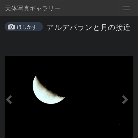
天体写真ギャラリー
Togg
navig
アルデバランと月の接近
ほしかず