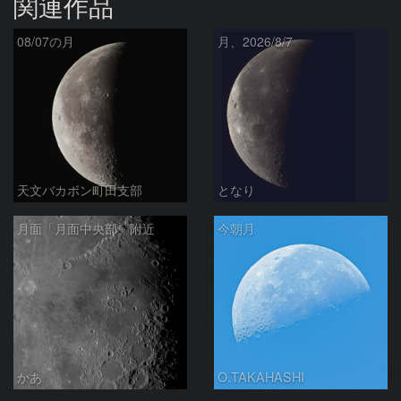
関連作品
08/07の月
月、2026/8/7
天文バカボン町田支部
となり
月面「月面中央部」附近
今朝月
かあ
O.TAKAHASHI