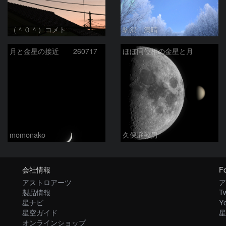
（＾０＾）コメト
駒沢 満晴
月と金星の接近 260717
ほぼ同位相の金星と月
momonako
久保庭敦男
会社情報
Fo
アストロアーツ
ア
製品情報
Tw
星ナビ
Y
星空ガイド
星
オンラインショップ