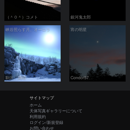
（＾０＾）コメト
銀河鬼太郎
峡谷照らす月、オーロラ
宵の明星
駒沢 満晴
Condor57
サイトマップ
ホーム
天体写真ギャラリーについて
利用規約
ログイン/新規登録
お問い合わせ