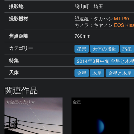
撮影地
鳩山町、埼玉
撮影機材
望遠鏡：タカハシ
MT160
カメラ：キヤノン
EOS Kis
焦点距離
768mm
カテゴリー
星景
天体の接近
惑星
特集
2014年8月中旬 金星と木
天体
金星
木星
金星と木星
関連作品
★金星の入り★
金星