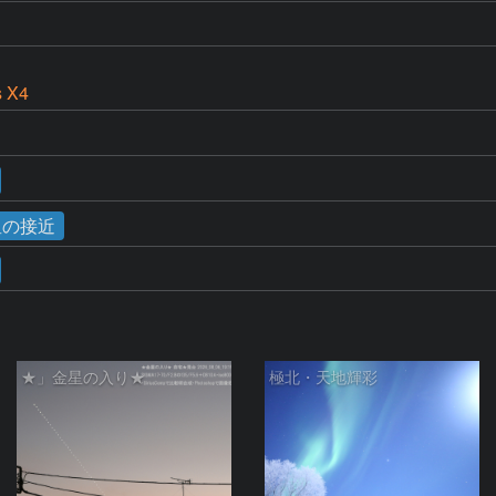
s X4
星の接近
★」金星の入り★
極北・天地輝彩