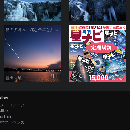
駒沢 満晴
駒沢 満晴
PR
夏の夕暮れ 沈む金星と月 2026/7/20
豊田 敏
llow
ストロアーツ
itter
ouTube
空アナウンス