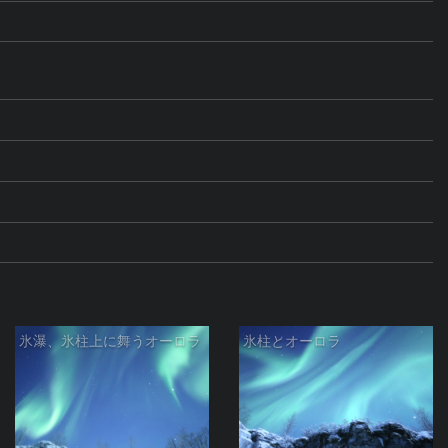
氷瀑、氷柱上に舞うオーロラ
氷柱とオーロラ