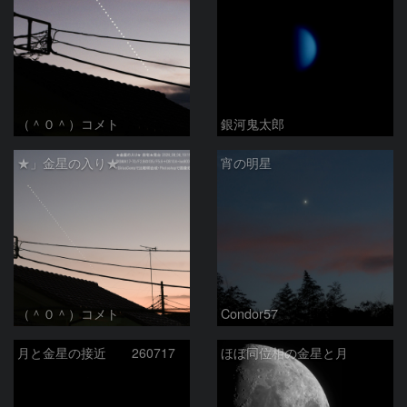
（＾０＾）コメト
銀河鬼太郎
★」金星の入り★
宵の明星
（＾０＾）コメト
Condor57
月と金星の接近 260717
ほぼ同位相の金星と月