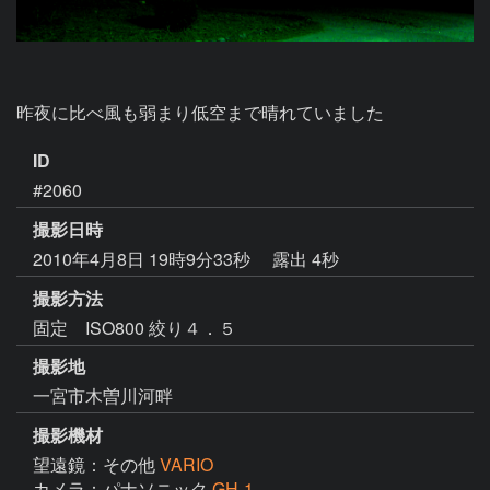
昨夜に比べ風も弱まり低空まで晴れていました
ID
#2060
撮影日時
2010年4月8日 19時9分33秒
露出 4秒
撮影方法
固定 ISO800 絞り４．５
撮影地
一宮市木曽川河畔
撮影機材
望遠鏡：その他
VARIO
カメラ：パナソニック
GH-1