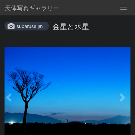
天体写真ギャラリー
Togg
navig
金星と水星
subaruseijin