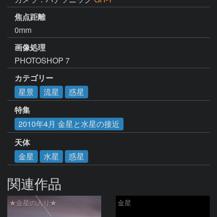
焦点距離
0mm
画像処理
PHOTOSHOP 7
カテゴリー
星景
流星
惑星
特集
2010年4月 金星と水星の接近
天体
金星
水星
惑星
関連作品
★金星の入り★
金星