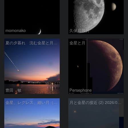
momonako
久保庭敦男
夏の夕暮れ 沈む金星と月 2026/7/20
金星と月
豊田 敏
Persephone
金星、レグレス、細い月（７月１６日）
月と金星の接近 (2) 2026/07/17