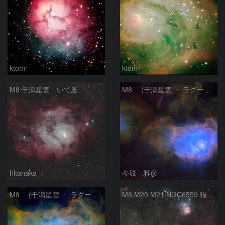
ktom
ktom
M8 干潟星雲 いて座
M8 (干潟星雲 ・ ラグーン（Lagoon）星雲)
hltanaka
今城 雅彦
M8 (干潟星雲 ・ ラグーン（Lagoon）星雲)
M8 M20 M21 NGC6559 猫の手星雲 いて座