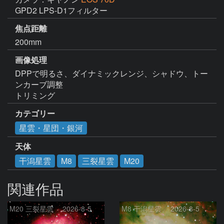
GPD2 LPS-D1フィルター
焦点距離
200mm
画像処理
DPPで明るさ、ダイナミックレンジ、シャドウ、トー
ンカーブ調整

トリミング
カテゴリー
星雲・星団・銀河
天体
干潟星雲
M8
三裂星雲
M20
関連作品
M20 三裂星雲 2026-8-5
M8 干潟星雲 2026-8-5