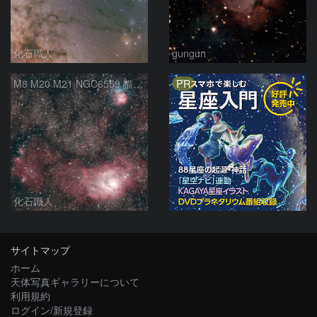
化石職人
gungun
PR
M8 M20 M21 NGC6559 猫の手星雲 いて座
化石職人
サイトマップ
ホーム
天体写真ギャラリーについて
利用規約
ログイン/新規登録