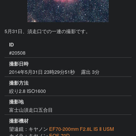
5月31日、須走口での一連の撮影です。
ID
#20508
撮影日時
2014年5月31日 23時29分51秒
露出 3分
撮影方法
絞り2.8 ISO1600
撮影地
富士山須走口五合目
撮影機材
望遠鏡：キヤノン
EF70-200mm F2.8L IS Ⅱ USM
カメラ：キヤノン
EOS 70D