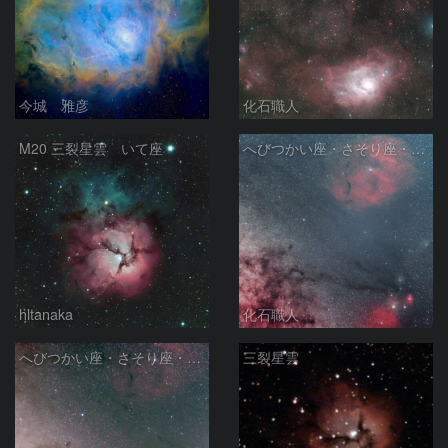
今城 雅彦
化石職人
M20 三裂星雲 いて座
へびつかい座・さそり座・いて座と天の川
hltanaka
化石職人
へびつかい座・さそり座・いて座と天の川
三裂星雲