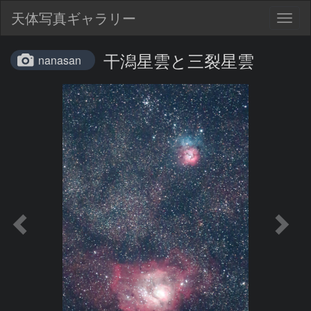
天体写真ギャラリー
Togg
navig
干潟星雲と三裂星雲
nanasan