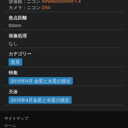
望遠鏡：ニコン
AiNikkor50mmF1.4
カメラ：ニコン
D50
焦点距離
50mm
画像処理
なし
カテゴリー
星景
特集
2010年4月 金星と水星の接近
天体
2010年4月金星と水星の接近
サイトマップ
ホーム