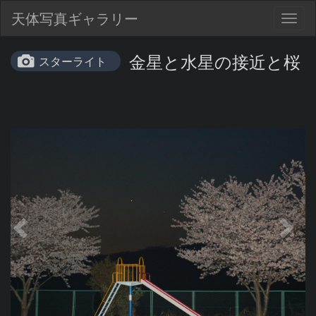
天体写真ギャラリー
Togg
navig
金星と水星の接近と桜
スターライト