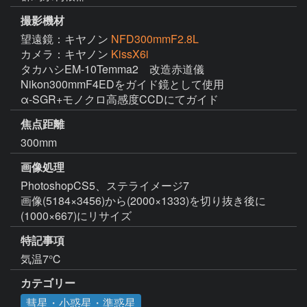
撮影機材
望遠鏡：キヤノン
NFD300mmF2.8L
カメラ：キヤノン
KissX6i
タカハシEM-10Temma2　改造赤道儀

Nikon300mmF4EDをガイド鏡として使用

焦点距離
300mm
画像処理
PhotoshopCS5、ステライメージ7

画像(5184×3456)から(2000×1333)を切り抜き後に
(1000×667)にリサイズ
特記事項
気温7℃
カテゴリー
彗星・小惑星・準惑星