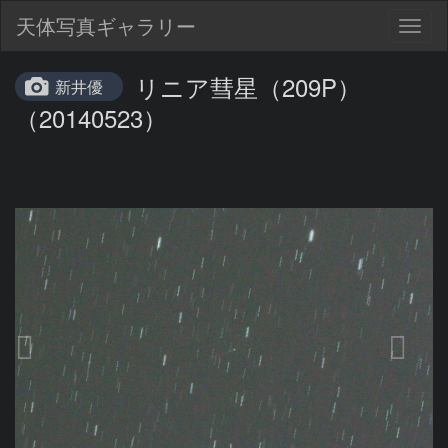
天体写真ギャラリー
Togg
navig
リニア彗星（209P）
新井優
（20140523）