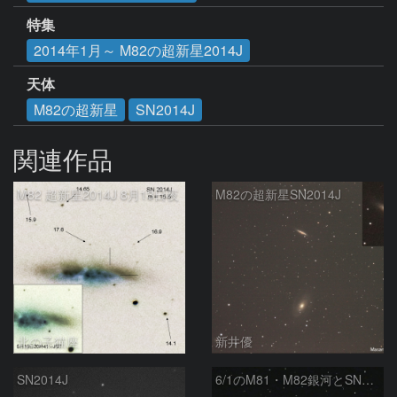
特集
2014年1月～ M82の超新星2014J
天体
M82の超新星
SN2014J
関連作品
M82 超新星2014J 8月13日夜
M82の超新星SN2014J
北の子猫座
新井優
SN2014J
6/1のM81・M82銀河とSN2014J