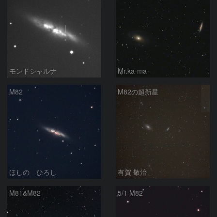
モンドシャルナ
Mr.ka-ma-
M82
M82の超新星
ほしの ひろし
有賀 敬治
M81&M82
5/1 M82