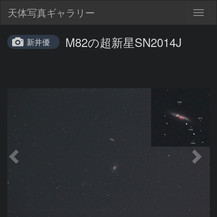
天体写真ギャラリー
Togg
navig
M82の超新星SN2014J
新井優