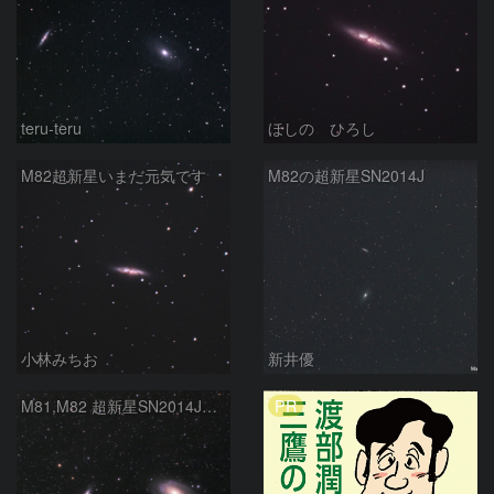
teru-teru
ほしの ひろし
M82超新星いまだ元気です
M82の超新星SN2014J
小林みちお
新井優
PR
M81,M82 超新星SN2014J添え