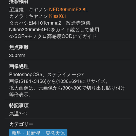
撮影機材
望遠鏡：キヤノン
NFD300mmF2.8L
カメラ：キヤノン
KissX6i
タカハシEM-10Temma2　改造赤道儀

Nikon300mmF4EDをガイド鏡として使用

焦点距離
300mm
画像処理
PhotoshopCS5、ステライメージ7

画像(5184×3456)から(1036×691)にリサイズ。

拡大画像は、元画像から300×300で切り出し貼り付け
等倍表示。
特記事項
気温7℃
カテゴリー
新星・超新星・突発天体