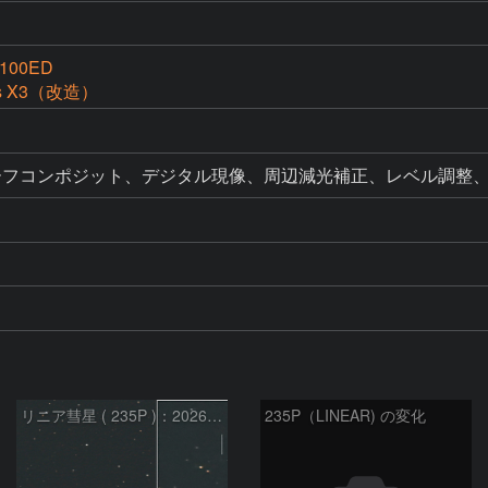
g100ED
ss X3（改造）
ーフコンポジット、デジタル現像、周辺減光補正、レベル調整
リニア彗星 ( 235P )：2026/07/08
235P（LINEAR) の変化