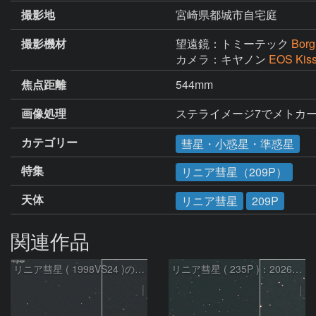
撮影地
宮崎県都城市自宅庭
撮影機材
望遠鏡：トミーテック
Bor
カメラ：キヤノン
EOS Ki
焦点距離
544mm
画像処理
ステライメージ7でメトカ
カテゴリー
彗星・小惑星・準惑星
特集
リニア彗星（209P）
天体
リニア彗星
209P
関連作品
リニア彗星 ( 1998VS24 )の予報位置：2026/07/27
リニア彗星 ( 235P )：2026/07/09