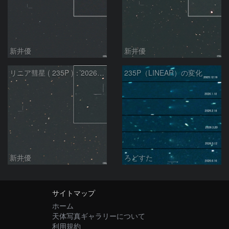
新井優
新井優
リニア彗星 ( 235P )：2026/05/29
235P（LINEAR）の変化
新井優
ろどすた
サイトマップ
ホーム
天体写真ギャラリーについて
利用規約