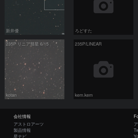
新井優
ろどすた
235P リニア彗星 6/15
235P/LINEAR
kotan
kem.kem
会社情報
Fo
アストロアーツ
ア
製品情報
Tw
星ナビ
Y