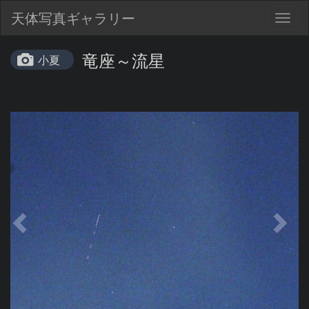
天体写真ギャラリー
Togg
navig
竜座～流星
小夏