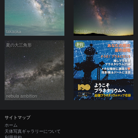
takaoka
宮川祐一「福井星の会」
PR
夏の大三角形
nebula ambition
サイトマップ
ホーム
天体写真ギャラリーについて
利用規約