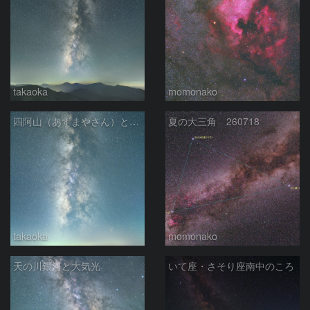
takaoka
momonako
四阿山（あずまやさん）と立ち昇る夏の銀河
夏の大三角 260718
takaoka
momonako
天の川銀河と大気光
いて座・さそり座南中のころ