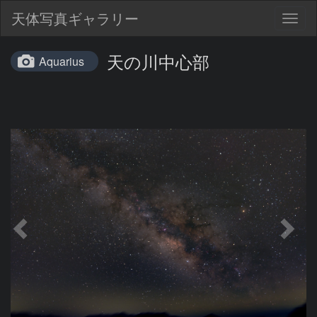
天体写真ギャラリー
Togg
navig
天の川中心部
Aquarius