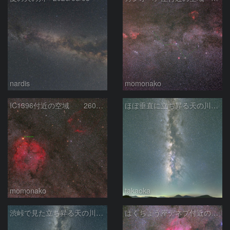
nardis
momonako
IC1396付近の空域 260720
ほぼ垂直に立ち昇る天の川銀河
momonako
takaoka
渋峠で見た立ち昇る天の川銀河
はくちょう座デネブ付近の空域 260720