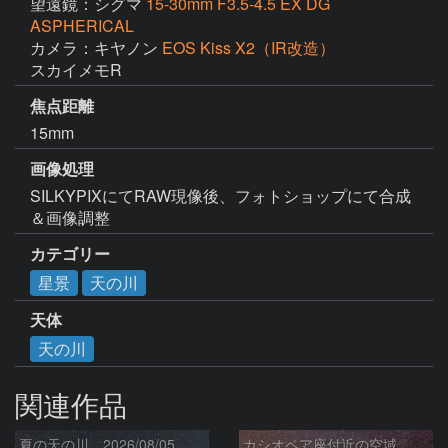
望遠鏡：シグマ
15-30mm F3.5-4.5 EX DG
ASPHERICAL
カメラ：キヤノン
EOS Kiss X2（IR改造）
スカイメモR
焦点距離
15mm
画像処理
SILKYPIXにてRAW現像後、フォトショップにて合成
＆画像調整
カテゴリー
星景
天の川
天体
天の川
関連作品
夏の天の川 2026/08/05
カシオペア座付近の空域 260720