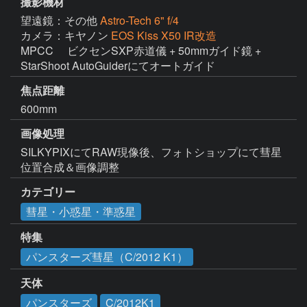
撮影機材
望遠鏡：その他
Astro-Tech 6" f/4
カメラ：キヤノン
EOS Kiss X50 IR改造
MPCC　 ビクセンSXP赤道儀 + 50mmガイド鏡 + 
StarShoot AutoGuiderにてオートガイド
焦点距離
600mm
画像処理
SILKYPIXにてRAW現像後、フォトショップにて彗星
位置合成＆画像調整
カテゴリー
彗星・小惑星・準惑星
特集
パンスターズ彗星（C/2012 K1）
天体
パンスターズ
C/2012K1