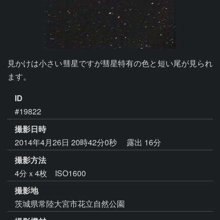
見かけは小さい彗星ですが彗星特有の色と短い尾が見られ
ます。
ID
#19822
撮影日時
2014年4月26日 20時42分0秒
露出 16分
撮影方法
4分ｘ4枚 ISO1600
撮影地
茨城県常陸大宮市花立自然公園