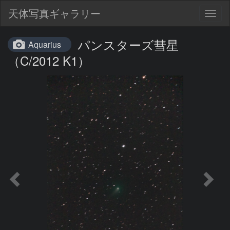
天体写真ギャラリー
Togg
navig
パンスターズ彗星
Aquarius
（C/2012 K1）