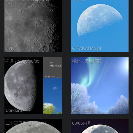
かあ
O.TAKAHASHI
「月」2026/08/05
極北・天地輝彩
Condor57
駒沢 満晴
二十三日月(月齢21.4)
08/05の月