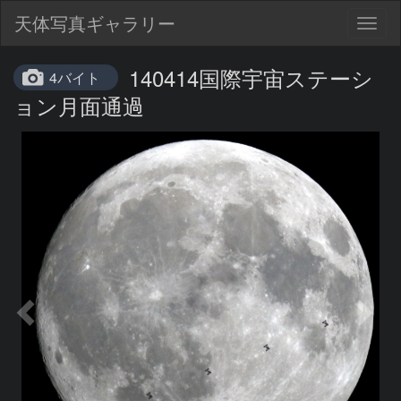
天体写真ギャラリー
Togg
navig
140414国際宇宙ステーシ
4バイト
ョン月面通過