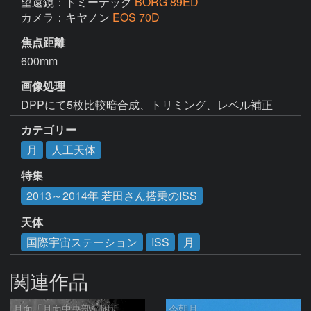
望遠鏡：トミーテック
BORG 89ED
カメラ：キヤノン
EOS 70D
焦点距離
600mm
画像処理
DPPにて5枚比較暗合成、トリミング、レベル補正
カテゴリー
月
人工天体
特集
2013～2014年 若田さん搭乗のISS
天体
国際宇宙ステーション
ISS
月
関連作品
月面「月面中央部」附近
今朝月