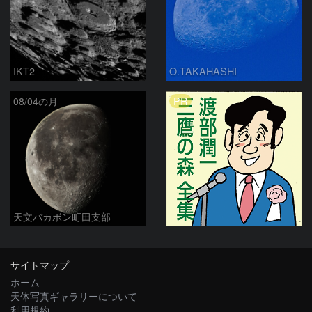
IKT2
O.TAKAHASHI
PR
08/04の月
天文バカボン町田支部
サイトマップ
ホーム
天体写真ギャラリーについて
利用規約