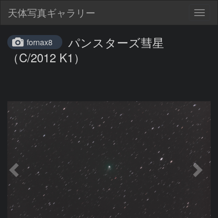
天体写真ギャラリー
Togg
navig
パンスターズ彗星
fornax8
（C/2012 K1）