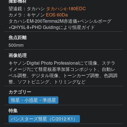
撮影機材
望遠鏡：タカハシ
タカハシε-180EDC
カメラ：キヤノン
EOS 60Da
タカハシEM-200Temma2M赤道儀+ペンシルボーグ
+QHY5L-Ⅱ+PHD Guidingにより恒星ガイド
焦点距離
500mm
画像処理
キヤノンDigital Photo Professionalにて現像、ステラ
イメージ7にて彗星核基準加算コンポジット、自動レ
ベル調整、デジタル現像、トーンカーブ調整、色調調
整、ソフトビニング、トリミングなど
カテゴリー
彗星・小惑星・準惑星
特集
パンスターズ彗星（C/2012 K1）