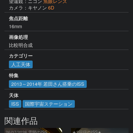
望遠鏡：ニコン
魚眼レンズ
カメラ：キヤノン
6D
焦点距離
16mm
画像処理
比較明合成
カテゴリー
人工天体
特集
2013～2014年 若田さん搭乗のISS
天体
ISS
国際宇宙ステーション
関連作品
26/07/2026 雲間のISS
★2回目のISS★