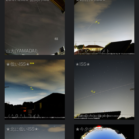
山大(YAMADAI)
（＾０＾）コメト
★低いISS★
★ISS★
（＾０＾）コメト
（＾０＾）コメト
★北に低いISS★
★今夕のISS★