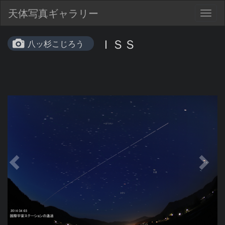
天体写真ギャラリー
Togg
navig
ＩＳＳ
八ッ杉こじろう