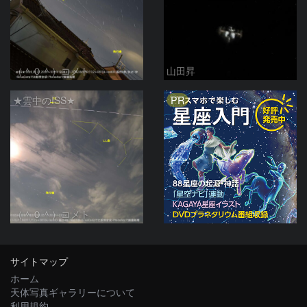
（＾０＾）コメト
山田昇
PR
★雲中のISS★
（＾０＾）コメト
サイトマップ
ホーム
天体写真ギャラリーについて
利用規約