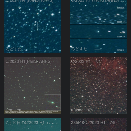
ろどすた
ろどすた
C/2023 R1(PanSTARRS)
C/2023 R1 7/11
kem.kem
masachin2
7月10日のC/2023 R1（パンスターズ彗星）
235P & C/2023 R1 7/9