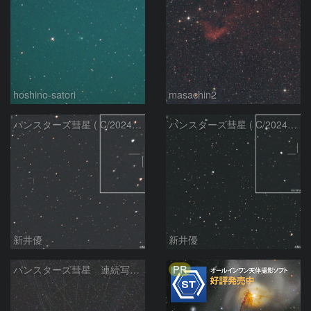
hoshino-satori
masachin2
パンスターズ彗星 ( C/2024R4 )：2026/06/28
パンスターズ彗星 ( C/2024G4 )の予報位置：2026/06/23
新井優
新井優
PR
パンスターズ彗星 連続写真 再処理