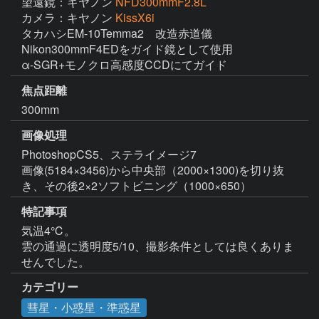
望遠鏡：キヤノン
NFD300mmF2.8L
カメラ：キヤノン
KissX6i
タカハシEM-10Temma2　改造赤道儀

Nikon300mmF4EDをガイド鏡として使用

α-SGR+モノクロ高感度CCDにてガイド
焦点距離
300mm
画像処理
PhotoshopCS5、ステライメージ7

画像(5184×3456)から中央部（2000×1300)を切り抜
き、その後2×2ソフトビニング（1000×650）
特記事項
気温4℃。

雲の通過に透明度5/10、撮影条件としては良くありま
せんでした。
カテゴリー
彗星・小惑星・準惑星