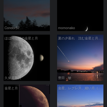
Condor57
momonako
ほぼ同位相の金星と月
夏の夕暮れ 沈む金星と月 2026/7/20
久保庭敦男
豊田 敏
金星と月
金星、レグレス、細い月（７月１６日）