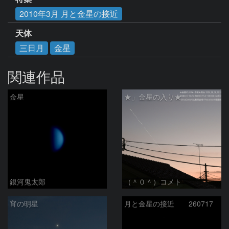
2010年3月 月と金星の接近
天体
三日月
金星
関連作品
金星
★」金星の入り★
銀河鬼太郎
（＾０＾）コメト
宵の明星
月と金星の接近 260717