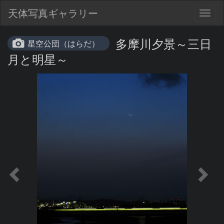
天体写真ギャラリー
Togg
navig
多摩川夕景～三日
星空公団（はらだ）
月と明星～