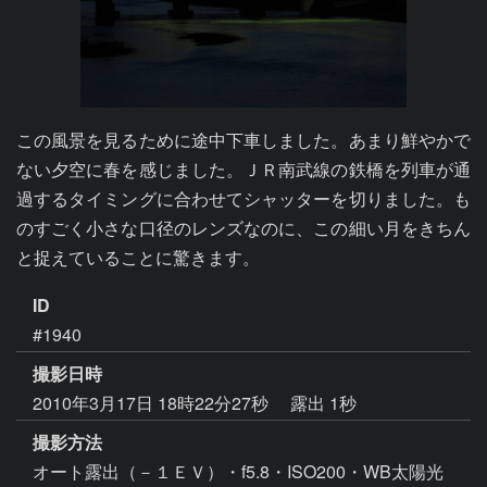
この風景を見るために途中下車しました。あまり鮮やかで
ない夕空に春を感じました。ＪＲ南武線の鉄橋を列車が通
過するタイミングに合わせてシャッターを切りました。も
のすごく小さな口径のレンズなのに、この細い月をきちん
と捉えていることに驚きます。
ID
#1940
撮影日時
2010年3月17日 18時22分27秒
露出 1秒
撮影方法
オート露出（－１ＥＶ）・f5.8・ISO200・WB太陽光