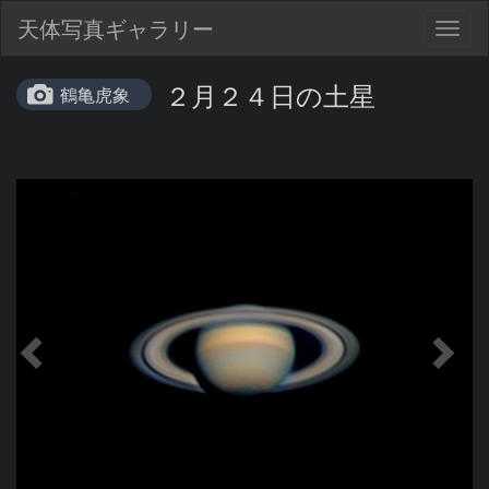
天体写真ギャラリー
Togg
navig
２月２４日の土星
鶴亀虎象