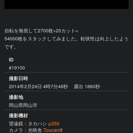
自転を無視して2700枚×20カット=

54000枚をスタックしてみました。粒状性は向上したよう
です。
ID
#19100
撮影日時
2014年2月24日 4時7分48秒
露出 1860秒
撮影地
岡山県岡山市
撮影機材
望遠鏡：タカハシ
μ250
カメラ：光映舎
ToucamⅡ