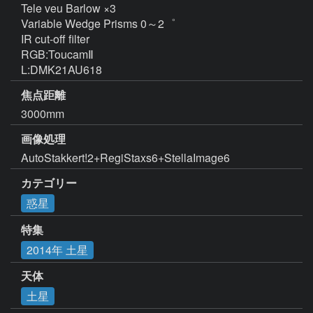
Tele veu Barlow ×3

Variable Wedge Prisms 0～2゜

IR cut-off filter

RGB:ToucamⅡ

L:DMK21AU618
焦点距離
3000mm
画像処理
AutoStakkert!2+RegiStaxs6+StellaImage6
カテゴリー
惑星
特集
2014年 土星
天体
土星