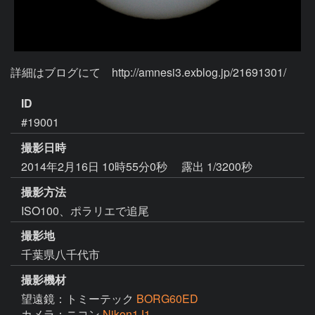
詳細はブログにて　http://amnesi3.exblog.jp/21691301/
ID
#19001
撮影日時
2014年2月16日 10時55分0秒
露出 1/3200秒
撮影方法
ISO100、ポラリエで追尾
撮影地
千葉県八千代市
撮影機材
望遠鏡：トミーテック
BORG60ED
カメラ：ニコン
Nikon1J1