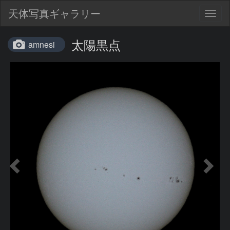
天体写真ギャラリー
Togg
navig
太陽黒点
amnesi