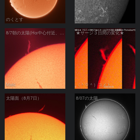
のくとす
Maki
8/7朝の太陽(Hα中心付近、プロミネンス)
★サージ３日間の変化★
Maki
（＾０＾）コメト
太陽面（8月7日）
8/07の太陽