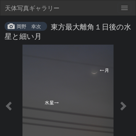
天体写真ギャラリー
Togg
navig
東方最大離角１日後の水
岡野 幸次
星と細い月