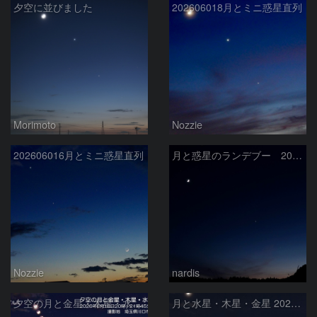
夕空に並びました
202606018月とミニ惑星直列
Morimoto
Nozzie
202606016月とミニ惑星直列
月と惑星のランデブー 2026/06/19
Nozzie
nardis
夕空の月と金星・木星・水星の接近 2026/6/18
月と水星・木星・金星 2026/6/18