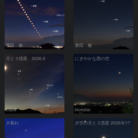
豊田 敏
豊田 敏
月と３惑星 2026.6
にぎやかな西の空
Layla
bluestar
夕暮れ
夕空の月と３惑星 2026/6/17