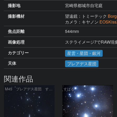
撮影地
宮崎県都城市自宅庭
撮影機材
望遠鏡：トミーテック
Bor
カメラ：キヤノン
EOSKi
焦点距離
544mm
画像処理
ステライメージ7でRAW
カテゴリー
星雲・星団・銀河
天体
プレアデス星団
関連作品
M45 プレアデス星団 すばる
すばる