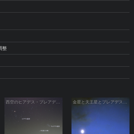
調整
西空のヒアデス・プレアデス星団と金星(-3.9等)・天王星(5.8等) (2026/04/21)
金星と天王星とプレアデス星団の接近