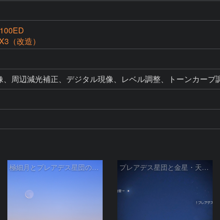
g100ED
ssX3（改造）
現像、周辺減光補正、デジタル現像、レベル調整、トーンカーブ
極細月とプレアデス星団の接近
プレアデス星団と金星・天王星の接近 2026/4/25