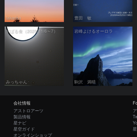
takaoka
豊田 敏
すばる食（2025/11/6～7）
岩峰よけるオーロラ
みっちゃん
駒沢 満晴
会社情報
Fo
アストロアーツ
ア
製品情報
Tw
星ナビ
Y
星空ガイド
星
オンラインショップ