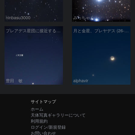
ninbasu3000
みっちゃん
プレアデス星団に接近する金星と天王星 2026/4/21
月と金星、プレヤデス (26-04-19)
豊田 敏
alphavir
サイトマップ
ホーム
天体写真ギャラリーについて
利用規約
ログイン/新規登録
お問い合わせ