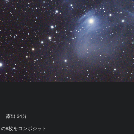
秒
露出 24分
秒露出の8枚をコンポジット