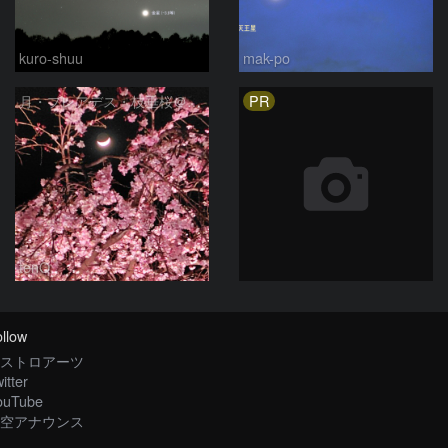
kuro-shuu
mak-po
PR
月・プレアデス・枝垂桜＠横浜
tenQ
llow
ストロアーツ
itter
ouTube
空アナウンス