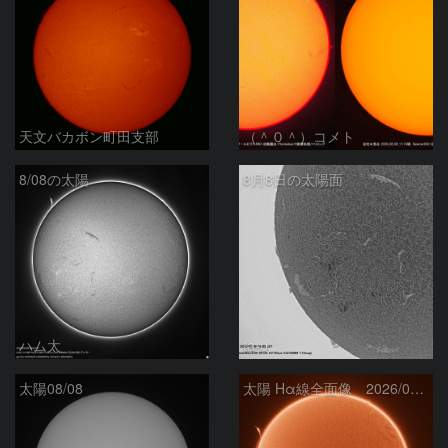
天文バカボン町田支部
（＾０＾）コメト
8/08の太陽
8月8日の太陽面
ハム太
ta-o
太陽08/08
太陽 Hα線全面像 2026/08/08