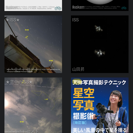
ikeken
ikeken
★ISS★
ISS
（＾０＾）コメト
山田昇
PR
★雲中のISS★
（＾０＾）コメト