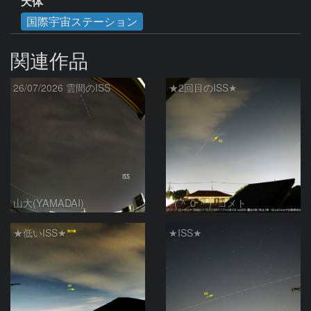
天体
国際宇宙ステーション
関連作品
26/07/2026 雲間のISS
★2回目のISS★
山大(YAMADAI)
（＾０＾）コメト
★低いISS★
★ISS★