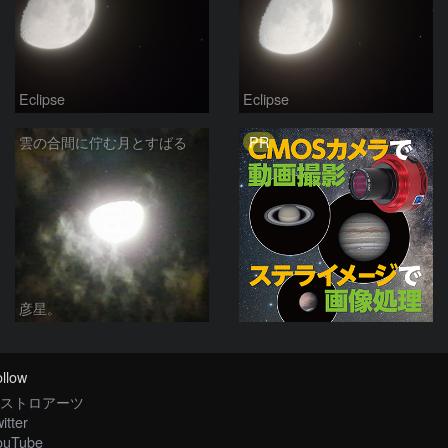
Eclipse
Eclipse
PR
雲の合間に佇む月とすばる
彦星。
llow
ストロアーツ
itter
ouTube