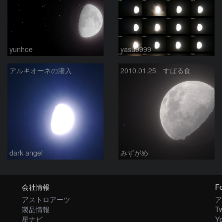
yunhoe
yasu9999
アルキオーネの潜入
2010.01.25 すばる食
dark angel
みずがめ
会社情報
Fo
アストロアーツ
ア
製品情報
Tw
星ナビ
Y