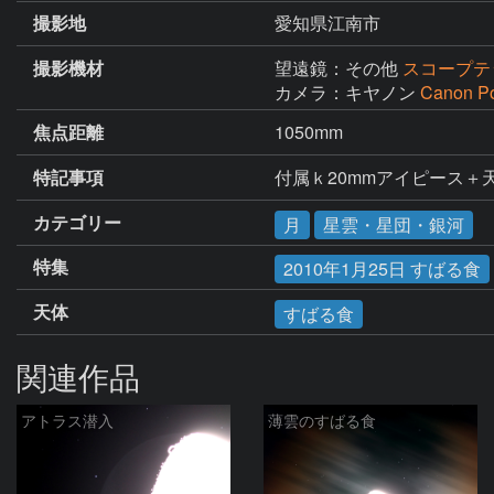
撮影地
愛知県江南市
撮影機材
望遠鏡：その他
スコープテ
カメラ：キヤノン
Canon P
焦点距離
1050mm
特記事項
付属ｋ20mmアイピース＋
カテゴリー
月
星雲・星団・銀河
特集
2010年1月25日 すばる食
天体
すばる食
関連作品
アトラス潜入
薄雲のすばる食