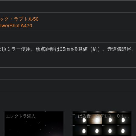
ック・ラプトル50
owerShot A470
天頂ミラー使用。焦点距離は35mm換算値（約）。赤道儀追尾
エレクトラ潜入
すばる食 ２０１０．０１．２５