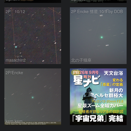
2P 10/12
2P Encke 彗星 10/9 by DOB
masachin2
北の子猫座
PR
2P/Encke
kem.kem