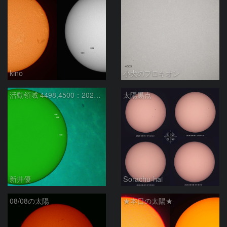
kino
小犬のプロキオン
活動領域 4498,4500：2026/08/08
太陽黒点
新井優
Sorachu-hai
08/08の太陽
★本日の太陽★