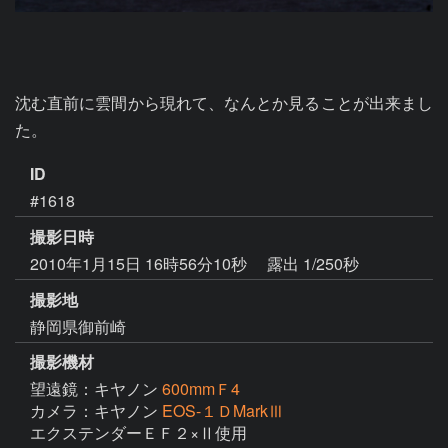
沈む直前に雲間から現れて、なんとか見ることが出来まし
た。
ID
#1618
撮影日時
2010年1月15日 16時56分10秒
露出 1/250秒
撮影地
静岡県御前崎
撮影機材
望遠鏡：キヤノン
600mmＦ4
カメラ：キヤノン
EOS-１ＤMarkⅢ
エクステンダーＥＦ２×Ⅱ使用