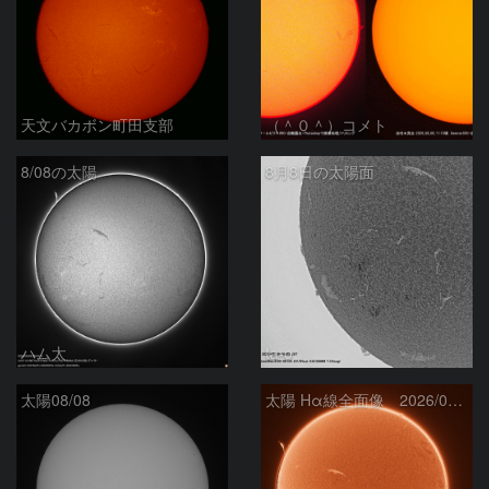
天文バカボン町田支部
（＾０＾）コメト
8/08の太陽
8月8日の太陽面
ハム太
ta-o
太陽08/08
太陽 Hα線全面像 2026/08/08