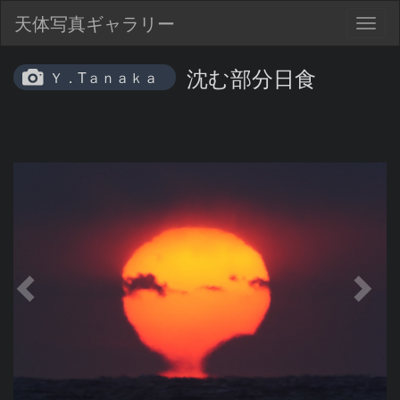
天体写真ギャラリー
Togg
navig
沈む部分日食
Ｙ．Tａｎａｋａ