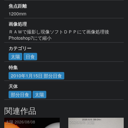
焦点距離
1200mm
画像処理
ＲＡＷで撮影し現像ソフトＤＰＰにて画像処理後
Photoshop7にて縮小
カテゴリー
太陽
日食
特集
2010年1月15日 部分日食
天体
部分日食
太陽
関連作品
太陽 2026/08/08
2026/8/8 太陽