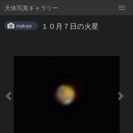
天体写真ギャラリー
Togg
navig
１０月７日の火星
mak-po