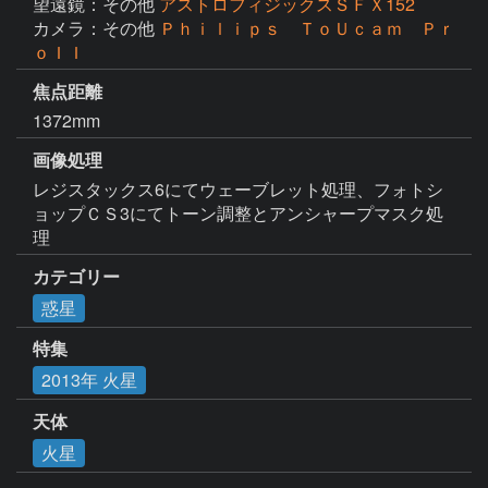
望遠鏡：その他
アストロフィジックスＳＦＸ152
カメラ：その他
Ｐｈｉｌｉｐｓ ＴｏＵｃａｍ Ｐｒ
ｏＩＩ
焦点距離
1372mm
画像処理
レジスタックス6にてウェーブレット処理、フォトシ
ョップＣＳ3にてトーン調整とアンシャープマスク処
理
カテゴリー
惑星
特集
2013年 火星
天体
火星