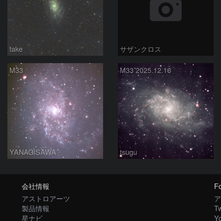
take
サザンクロス
M33
M33 2025.12.16
YANAGISAWA
tsugu
会社情報
Fo
アストロアーツ
ア
製品情報
Tw
星ナビ
Y