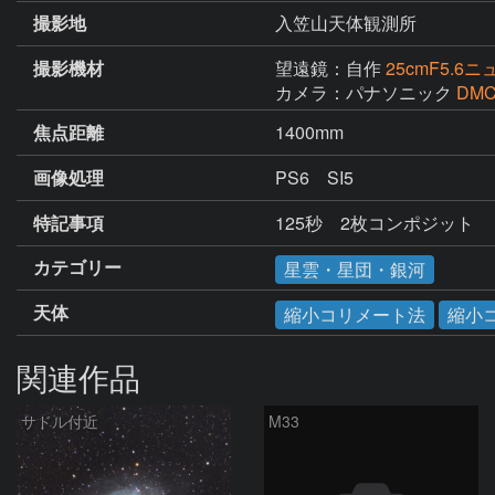
撮影地
入笠山天体観測所
撮影機材
望遠鏡：自作
25cmF5.6
カメラ：パナソニック
DMC
焦点距離
1400mm
画像処理
PS6　SI5
特記事項
125秒　2枚コンポジット
カテゴリー
星雲・星団・銀河
天体
縮小コリメート法
縮小
関連作品
サドル付近
M33