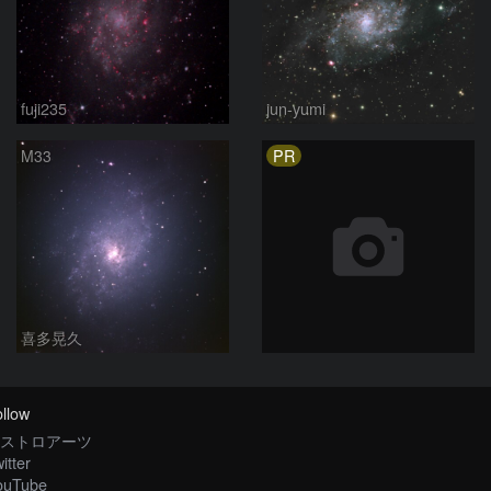
fuji235
jun-yumi
PR
M33
喜多晃久
llow
ストロアーツ
itter
ouTube