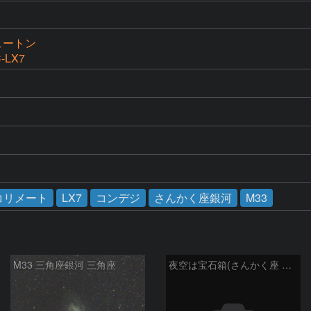
ニュートン
-LX7
コリメート
LX7
コンデジ
さんかく座銀河
M33
M33 三角座銀河 三角座
夜空は宝石箱(さんかく座 M33) Seestar50