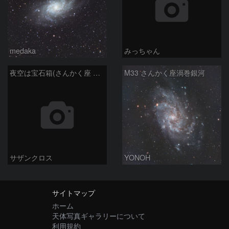
medaka
みっちゃん
夜空は宝石箱(さんかく座 M33) Seestar50
M33 さんかく座渦巻銀河
サザンクロス
YONOH
サイトマップ
ホーム
天体写真ギャラリーについて
利用規約