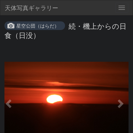
天体写真ギャラリー
Togg
navig
続・機上からの日
星空公団（はらだ）
食（日没）