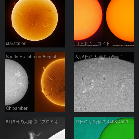
starstation
（＾０＾）コメト
Sun in H-alpha on August 6, 2026
8月6日の太陽①（西面 ）
Chibamber
toritori
8月6日の太陽②（プロミネン北東縁 ）
昨日の活動領域 4498,4500：2026/08/05