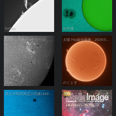
toritori
新井優
8/6朝の太陽(Hα中心付近、4498、4502付近)
太陽 Hα線全面像 2026/08/06
Maki
のくとす
PR
黒点半暗部周辺の現象(4498、4502付近)8/6