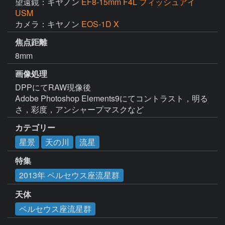
望遠鏡：キヤノン
EF8-15mm F4L フィッシュアイ
USM
カメラ：キヤノン
EOS-1D X
焦点距離
8mm
画像処理
DPPにてRAW現像後

Adobe Photoshop Elements9にてコントラスト，明る
さ，彩度，アンシャープマスクなど
カテゴリー
星景
天の川
流星
特集
2013年 ペルセウス座流星群
天体
ペルセウス座流星群