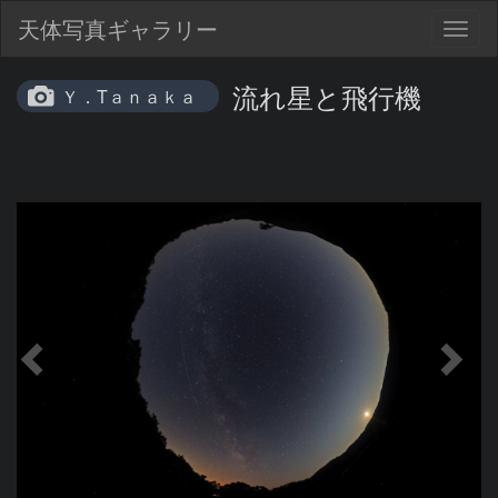
天体写真ギャラリー
Togg
navig
流れ星と飛行機
Ｙ．Tａｎａｋａ