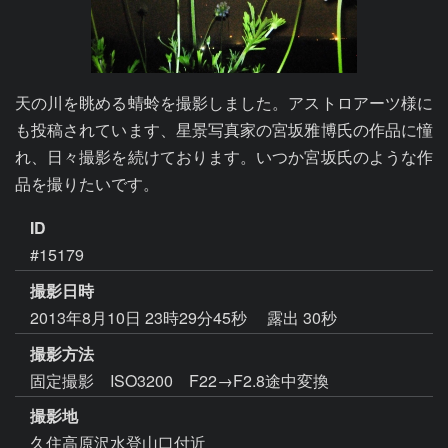
天の川を眺める蜻蛉を撮影しました。アストロアーツ様に
も投稿されています、星景写真家の宮坂雅博氏の作品に憧
れ、日々撮影を続けております。いつか宮坂氏のような作
品を撮りたいです。
ID
#15179
撮影日時
2013年8月10日 23時29分45秒
露出 30秒
撮影方法
固定撮影 ISO3200 F22→F2.8途中変換
撮影地
久住高原沢水登山口付近