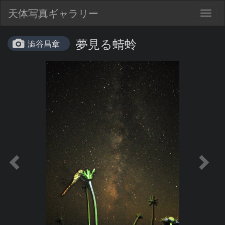
天体写真ギャラリー
Togg
navig
夢見る蜻蛉
澁谷昌章