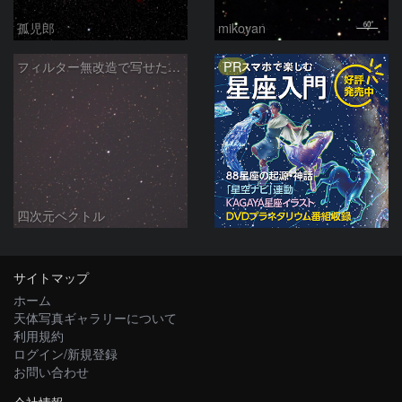
孤児郎
mikoyan
PR
フィルター無改造で写せたカリフォルニア星雲
四次元ベクトル
サイトマップ
ホーム
天体写真ギャラリーについて
利用規約
ログイン/新規登録
お問い合わせ
会社情報