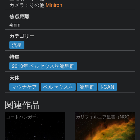
カメラ：その他
Mintron
焦点距離
4mm
カテゴリー
流星
特集
2013年 ペルセウス座流星群
天体
マウナケア
ペルセウス座
流星群
i-CAN
関連作品
コートハンガー
カリフォルニア星雲（NGC 1499）