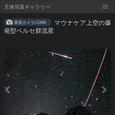
天体写真ギャラリー
Togg
navig
マウナケア上空の爆
星座カメラi-CAN
発型ペルセ群流星