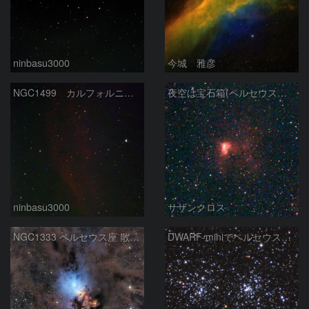
ninbasu3000
今城 雅彦
NGC1499 カルフォルニア星雲
夜空は宝石箱(ペルセウス座 NGC1491) Seestar50
ninbasu3000
サザンクロス
NGC1333 ペルセウス座 散光星雲
DWARF-miniでペルセウス座の二重星団