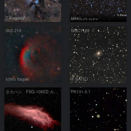
T-Kagawa
take
Sh2-216
NGC1169
Ichiro Itagaki
Y-SAITO
タカハシ FSQ-106ED カリフォルニア星雲
PK131-5.1