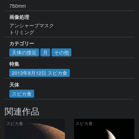
750mm
画像処理
アンシャープマスク

トリミング
カテゴリー
天体の接近
月
その他
特集
2013年8月12日 スピカ食
天体
スピカ食
関連作品
スピカ食
スピカ食