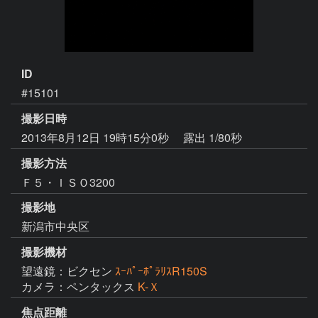
ID
#15101
撮影日時
2013年8月12日 19時15分0秒
露出 1/80秒
撮影方法
Ｆ５・ＩＳＯ3200
撮影地
新潟市中央区
撮影機材
望遠鏡：ビクセン
ｽｰﾊﾟｰﾎﾟﾗﾘｽR150S
カメラ：ペンタックス
K-Ｘ
焦点距離