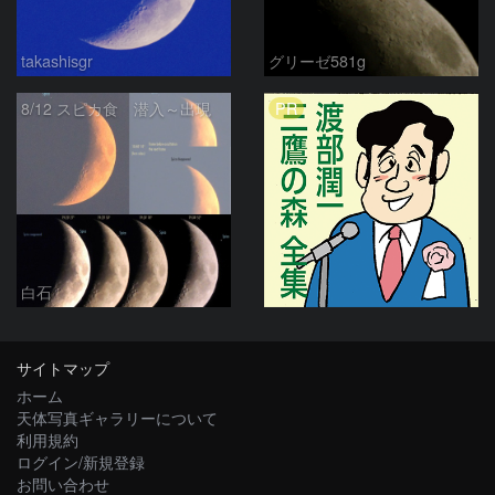
takashisgr
グリーゼ581g
PR
8/12 スピカ食 潜入～出現
白石
サイトマップ
ホーム
天体写真ギャラリーについて
利用規約
ログイン/新規登録
お問い合わせ