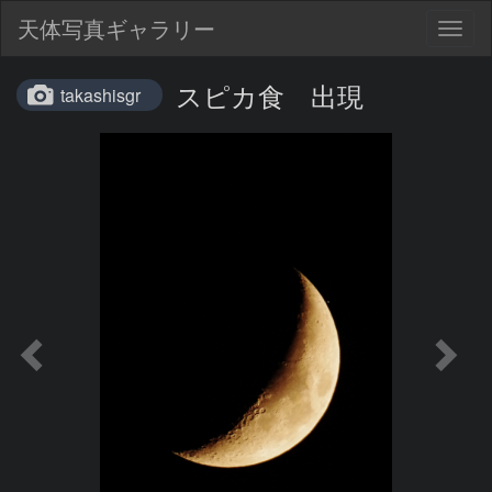
天体写真ギャラリー
Togg
navig
スピカ食 出現
takashisgr