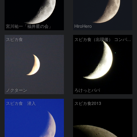
宮川祐一「福井星の会」
HiroHero
スピカ食
スピカ食（出現後） コンパクトデジカメで
ノクターン
ろけっとパパ
スピカ食 潜入
スピカ食2013