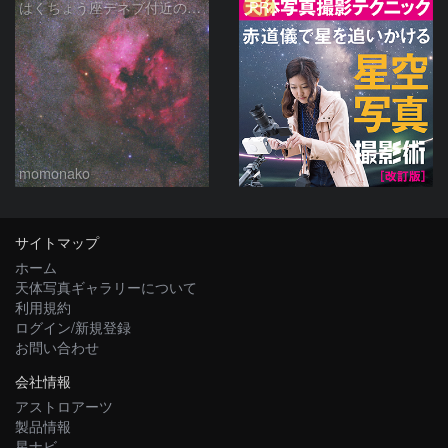
PR
はくちょう座デネブ付近の空域 260720
momonako
サイトマップ
ホーム
天体写真ギャラリーについて
利用規約
ログイン/新規登録
お問い合わせ
会社情報
アストロアーツ
製品情報
星ナビ