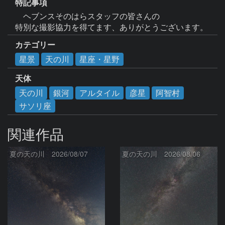
特記事項
　ヘブンスそのはらスタッフの皆さんの

カテゴリー
星景
天の川
星座・星野
天体
天の川
銀河
アルタイル
彦星
阿智村
サソリ座
関連作品
夏の天の川 2026/08/07
夏の天の川 2026/08/06