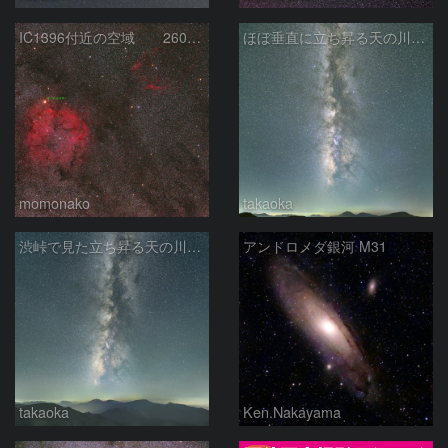
IC1396付近の空域 260720
ほぼ垂直に立ち昇る天の川銀河
momonako
takaoka
渋峠で見た立ち昇る天の川銀河
アンドロメダ銀河 M31
takaoka
Ken.Nakayama