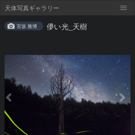
天体写真ギャラリー
Togg
navig
儚い光_天樹
宮坂 雅博