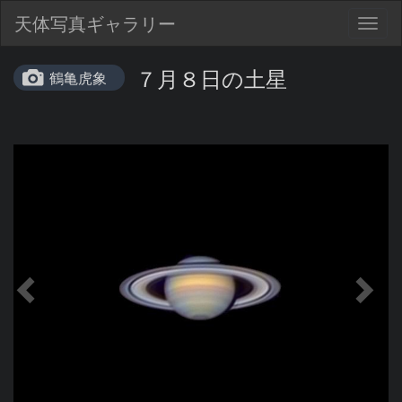
天体写真ギャラリー
Togg
navig
７月８日の土星
鶴亀虎象