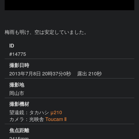
ID
#14775
撮影日時
2013年7月8日 20時37分0秒
露出 210秒
撮影地
岡山市
撮影機材
望遠鏡：タカハシ
μ210
カメラ：光映舎
Toucam Ⅱ
焦点距離
2415mm