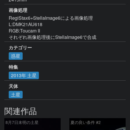
画像処理
RegiStax6+StellaImage6による画像処理

L:DMK21AU618

RGB:Toucam II

それぞれ画像処理後にStellaImage6で合成
カテゴリー
惑星
特集
2013年 土星
天体
土星
関連作品
8月7日未明の土星
夏の良い条件 #2