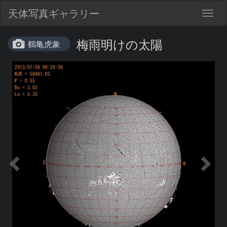
天体写真ギャラリー
Togg
navig
梅雨明けの太陽
鶴亀虎象