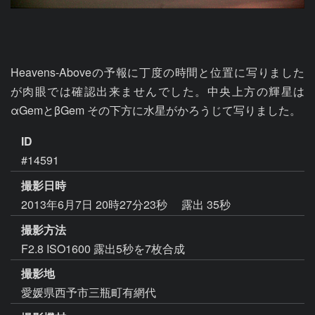
Heavens-Aboveの予報に丁度の時間と位置に写りました
が肉眼では確認出来ませんでした。中央上方の輝星は
αGemとβGem その下方に水星がかろうじて写りました。
ID
#14591
撮影日時
2013年6月7日 20時27分23秒
露出 35秒
撮影方法
F2.8 ISO1600 露出5秒を7枚合成
撮影地
愛媛県西予市三瓶町有網代