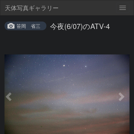
天体写真ギャラリー
Togg
navig
今夜(6/07)のATV-4
笹岡 省三