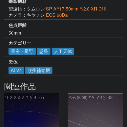
撮影機材
望遠鏡：タムロン
SP AF17-50mm F/2.8 XR Di II
カメラ：キヤノン
EOS 60Da
焦点距離
50mm
カテゴリー
星座・星野
惑星
人工天体
天体
ATV4
欧州補給機
関連作品
ＩＳＳ＆ＡＴＶ４＋α
今夜(6/06)のATV-4とISS