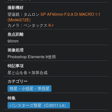
撮影機材
望遠鏡：タムロン
SP AF90mm F/2.8 Di MACRO 1:1
(Model272E)
カメラ：ペンタックス
K-r
焦点距離
90mm
画像処理
Photoshop Elements 9使用
特記事項
星と山を各々加算合成
カテゴリー
彗星・小惑星・準惑星
特集
パンスターズ彗星（C/2011 L4）