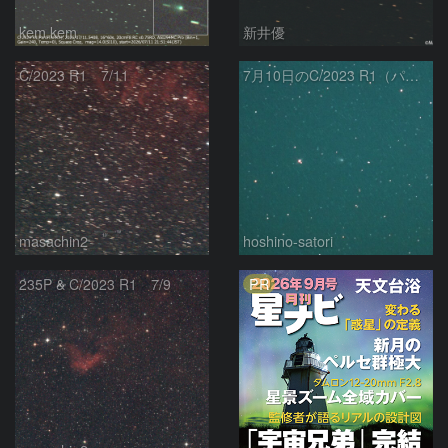
kem.kem
新井優
C/2023 R1 7/11
7月10日のC/2023 R1（パンスターズ彗星）
masachin2
hoshino-satori
PR
235P & C/2023 R1 7/9