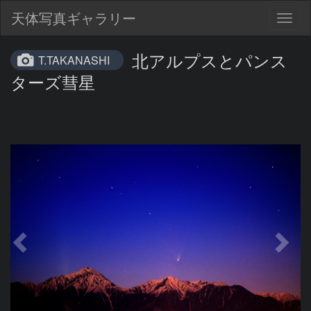
天体写真ギャラリー
Togg
navig
北アルプスとパンス
T.TAKANASHI
ターズ彗星