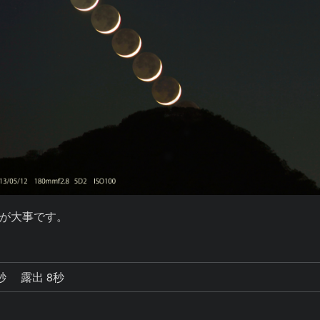
が大事です。
0秒
露出 8秒