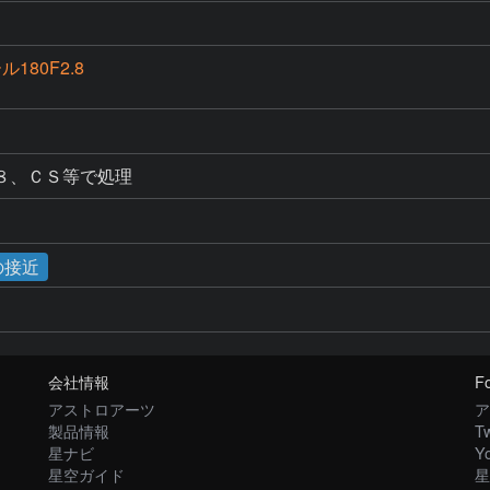
180F2.8
８、ＣＳ等で処理
の接近
会社情報
Fo
アストロアーツ
ア
製品情報
Tw
星ナビ
Y
星空ガイド
星