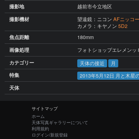
撮影地
越前市今立地区
撮影機材
望遠鏡：ニコン
AFニッコール
カメラ：キヤノン
5D2
焦点距離
180mm
画像処理
フォトショップエレメンッ
カテゴリー
天体の接近
月
特集
2013年5月12日 月と木星
天体
サイトマップ
ホーム
天体写真ギャラリーについて
利用規約
ログイン/新規登録