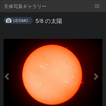
天体写真ギャラリー
Togg
navig
5/8 の太陽
UESIMO