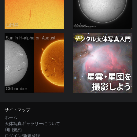
山田昇
ハム太
PR
Sun in H-alpha on August 7, 2026
Chibamber
サイトマップ
ホーム
天体写真ギャラリーについて
利用規約
ログイン/新規登録