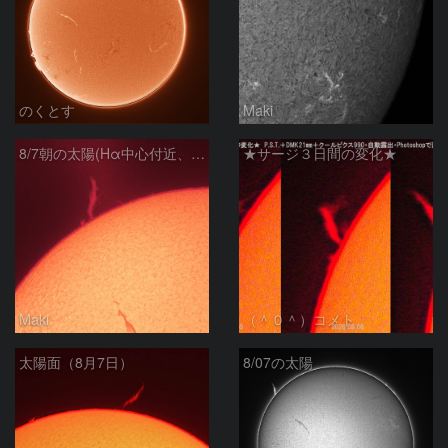
のくとす
Maki
8/7朝の太陽(Hα中心付近、プロミネンス)
★サージ３日間の変化★
Maki
（＾０＾）コメト
太陽面（8月7日）
8/07の太陽