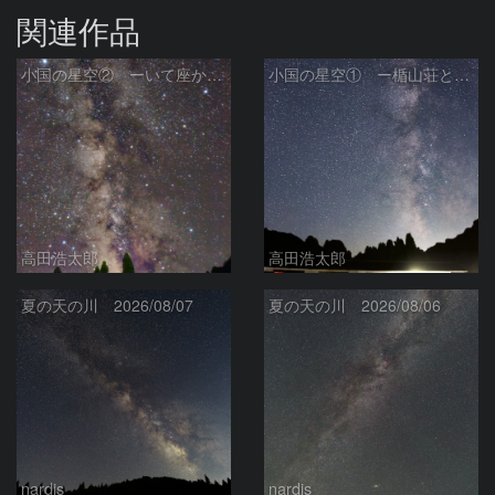
関連作品
小国の星空② ーいて座からわし座にかけての銀河ー
小国の星空① ー楯山荘と天の川ー
高田浩太郎
高田浩太郎
夏の天の川 2026/08/07
夏の天の川 2026/08/06
nardis
nardis