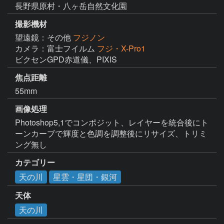
長野県原村・八ヶ岳自然文化園
撮影機材
望遠鏡：その他
フジノン
カメラ：富士フイルム
フジ・X-Pro1
ビクセンGPD赤道儀、PIXIS
焦点距離
55mm
画像処理
Photoshop5,1でコンポジット、レイヤーを統合後にト
ーンカーブで輝度と色調を調整後にリサイズ、トリミ
ング無し
カテゴリー
天の川
星雲・星団・銀河
天体
天の川