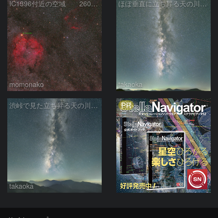
IC1396付近の空域 260720
ほぼ垂直に立ち昇る天の川銀河
momonako
takaoka
PR
渋峠で見た立ち昇る天の川銀河
takaoka