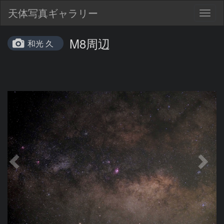
天体写真ギャラリー
Togg
navig
M8周辺
和光 久