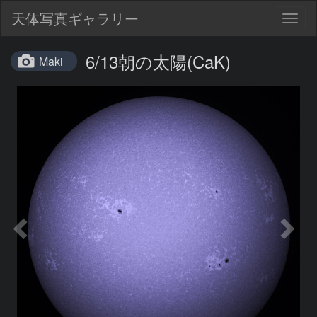
天体写真ギャラリー
Togg
navig
6/13朝の太陽(CaK)
Maki