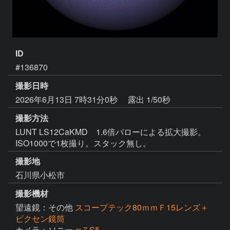
ID
#136870
撮影日時
2026年6月13日 7時31分0秒
露出 1/50秒
撮影方法
LUNT LS12CaKMD 1.6倍バローによる拡大撮影。
ISO1000で1枚撮り。スタック無し。
撮影地
石川県小松市
撮影機材
望遠鏡：その他
スコープテック80ｍｍＦ15レンズ＋
ビクセン鏡筒
カメラ：ソニー
α７SⅡ