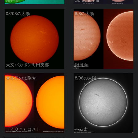
08/08の太陽
8/8の太陽
天文バカボン町田支部
銀河☆
★本日の太陽★
8/08の太陽
（＾０＾）コメト
ハム太